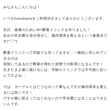
NEWS
みなさんこんにちは！
ニュース
いつもhanahanaをご利用頂きましてありがとうございます。
Q&A
よくある質問
先日、健康のためにMY酵素ドリンクを作りました！
自分の常在菌を混ぜ混ぜし、腸内環境を整えるという健康法で
RECRUIT
す(^▽^)
求人情報
酵素ドリンクって市販でも売ってますが、一般的に売られてい
CONTACT
るものは
予約・お問い合わせ
加熱してあるので酵素が壊れた状態での飲用になるんです！
ORGANIC
生きたまま腸に届けるには、市販のドリンクでは不可能に近い
んですよね‥
オーガニックについて
GRAY HAIR CARE
では、ヨーグルトはどうなのって事なんですが腸内環境を整え
白髪ケアについて
るには良いです！
ですが腸に留まってはくれないので常在菌になることはできな
SISTER STORE
いんです。
姉妹店紹介