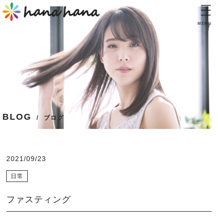
MENU
TOP
トップ
CONCEPT
コンセプト
INFORMATION
BLOG
インフォメーション
ブログ
PRICE
料金表
2021/09/23
STAFF
日常
スタッフ
ファスティング
BLOG
ブログ