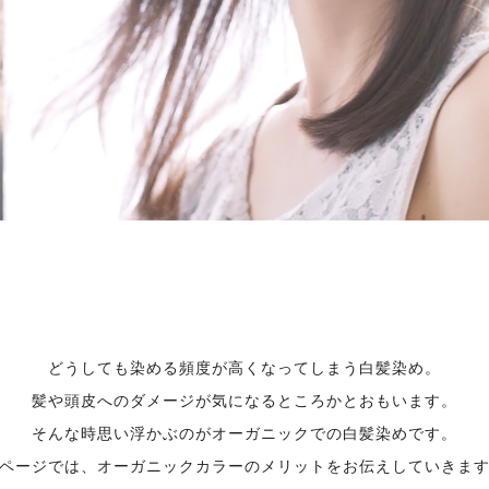
NEWS
ニュース
Q&A
よくある質問
RECRUIT
求人情報
CONTACT
予約・お問い合わせ
ORGANIC
オーガニックについて
どうしても染める頻度が高くなってしまう白髪染め。
GRAY HAIR CARE
髪や頭皮へのダメージが気になるところかとおもいます。
白髪ケアについて
そんな時思い浮かぶのがオーガニックでの白髪染めです。
SISTER STORE
ページでは、オーガニックカラーのメリットをお伝えしていきま
姉妹店紹介