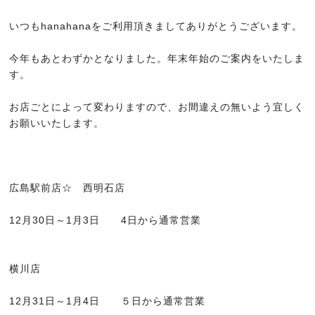
NEWS
いつもhanahanaをご利用頂きましてありがとうございます。
ニュース
今年もあとわずかとなりました。年末年始のご案内をいたしま
Q&A
す。
よくある質問
お店ごとによって変わりますので、お間違えの無いよう宜しく
RECRUIT
お願いいたします。
求人情報
CONTACT
予約・お問い合わせ
広島駅前店☆ 西明石店
ORGANIC
オーガニックについて
12月30日～1月3日 4日から通常営業
GRAY HAIR CARE
白髪ケアについて
横川店
SISTER STORE
12月31日～1月4日 ５日から通常営業
姉妹店紹介