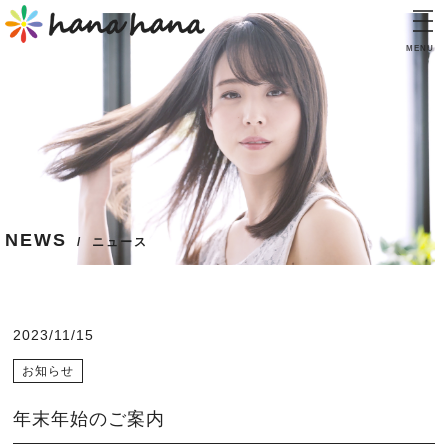
MENU
TOP
トップ
CONCEPT
コンセプト
INFORMATION
NEWS
インフォメーション
ニュース
PRICE
料金表
2023/11/15
STAFF
スタッフ
お知らせ
BLOG
年末年始のご案内
ブログ