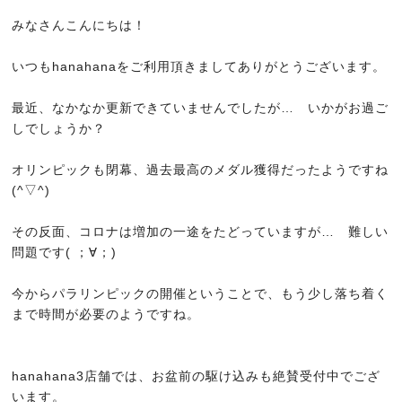
NEWS
みなさんこんにちは！
ニュース
いつもhanahanaをご利用頂きましてありがとうございます。
Q&A
よくある質問
最近、なかなか更新できていませんでしたが… いかがお過ご
しでしょうか？
RECRUIT
求人情報
オリンピックも閉幕、過去最高のメダル獲得だったようですね
(^▽^)
CONTACT
予約・お問い合わせ
その反面、コロナは増加の一途をたどっていますが… 難しい
ORGANIC
問題です( ；∀；)
オーガニックについて
今からパラリンピックの開催ということで、もう少し落ち着く
GRAY HAIR CARE
まで時間が必要のようですね。
白髪ケアについて
SISTER STORE
hanahana3店舗では、お盆前の駆け込みも絶賛受付中でござ
姉妹店紹介
います。