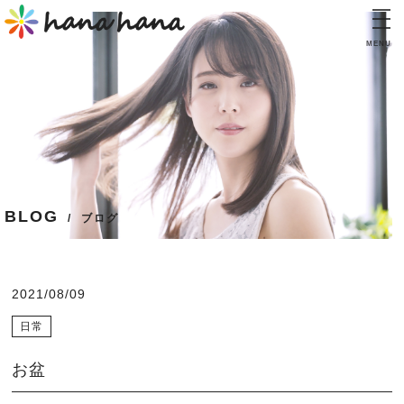
MENU
TOP
トップ
CONCEPT
コンセプト
INFORMATION
BLOG
インフォメーション
ブログ
PRICE
料金表
2021/08/09
STAFF
日常
スタッフ
お盆
BLOG
ブログ