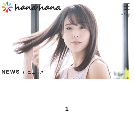
MENU
TOP
トップ
CONCEPT
コンセプト
INFORMATION
NEWS
インフォメーション
ニュース
PRICE
料金表
STAFF
1
スタッフ
BLOG
ブログ