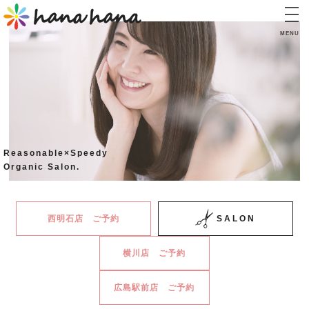
MENU
TOP
トップ
CONCEPT
コンセプト
INFORMATION
Reasonable×Speedy
インフォメーション
Organic Salon.
PRICE
料金表
西明石店 ご予約
SALON
STAFF
横川店 ご予約
スタッフ
BLOG
広島駅前店 ご予約
ブログ