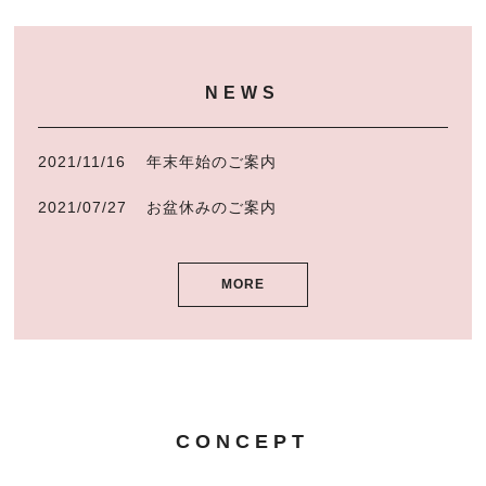
NEWS
ニュース
NEWS
Q&A
よくある質問
2021/11/16
年末年始のご案内
RECRUIT
求人情報
2021/07/27
お盆休みのご案内
CONTACT
予約・お問い合わせ
MORE
ORGANIC
オーガニックについて
GRAY HAIR CARE
白髪ケアについて
CONCEPT
SISTER STORE
姉妹店紹介