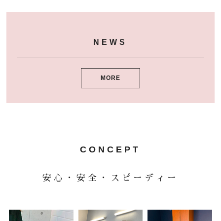
NEWS
ニュース
NEWS
Q&A
よくある質問
RECRUIT
MORE
求人情報
CONTACT
予約・お問い合わせ
ORGANIC
CONCEPT
オーガニックについて
GRAY HAIR CARE
安心・安全・スピーディー
白髪ケアについて
SISTER STORE
姉妹店紹介