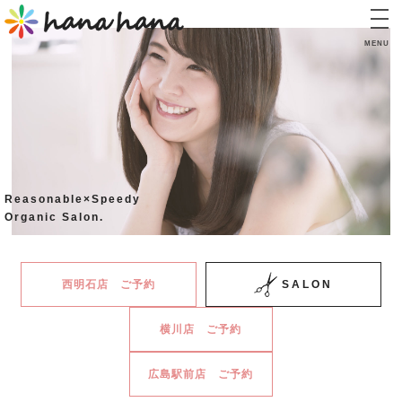
MENU
TOP
トップ
CONCEPT
コンセプト
INFORMATION
Reasonable×Speedy
インフォメーション
Organic Salon.
PRICE
料金表
西明石店 ご予約
SALON
STAFF
横川店 ご予約
スタッフ
BLOG
広島駅前店 ご予約
ブログ