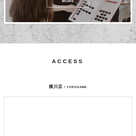
MORE
ACCESS
横川店
/ YOKOGAWA